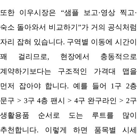
또한 이우시장은
“
샘플 보고
·
영상 찍고
·
숙소 돌아와서 비교하기
”
가 거의 공식처럼
자리 잡혀 있습니다
.
구역별 이동에 시간
꽤 걸리므로
,
현장에서 충동적으
계약하기보다는 구조적인 가격대 맵을
먼저 잡아야 합니다
.
예를 들어
1
구
2
문구
> 3
구
4
층 팬시
> 4
구 완구라인
> 2
생활용품 순서로 도는 루트를 많이
추천합니다
.
이렇게 하면 품목별 시세