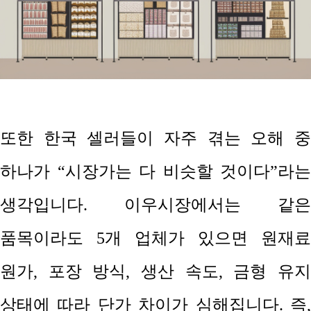
또한 한국 셀러들이 자주 겪는 오해 중
하나가
“
시장가는 다 비슷할 것이다
”
라는
생각입니다
.
이우시장에서는 같은
품목이라도
5
개 업체가 있으면 원재료
원가
,
포장 방식
,
생산 속도
,
금형 유
상태에 따라 단가 차이가 심해집니다
.
즉