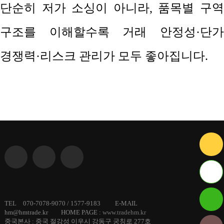
단순히 저가 소싱이 아니라
,
품목별 구
구조를 이해할수록 거래 안정성
·
단가
경쟁력
·
리스크 관리가 모두 좋아집니다
.
ID :
TEL 070-7078-9070 / 1577-9183 E-MAIL
hm@hmtrade.kr HOME PAGE :
www.tradehm.kr
hmtrade
중국본사 : 중국 절강성 이우시 강동구 궁칭로 277호