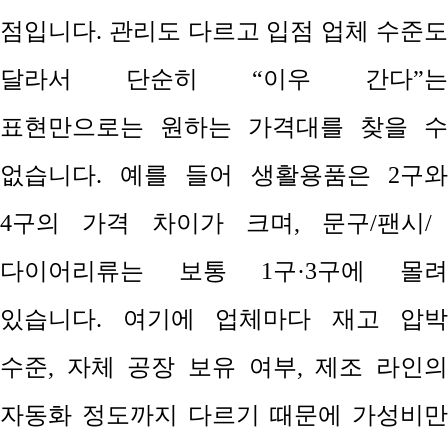
점입니다
.
관리도 다르고 입점 업체 수준
달라서 단순히
“
이우 간다
”
는
표현만으로는 원하는 가격대를 찾을 수
없습니다
.
예를 들어 생활용품은
2
구와
4
구의 가격 차이가 크며
,
문구
/
팬시
/
다이어리류는 보통
1
구
·3
구에 몰
있습니다
.
여기에 업체마다 재고 압박
수준
,
자체 공장 보유 여부
,
제조 라인
자동화 정도까지 다르기 때문에 가성비만