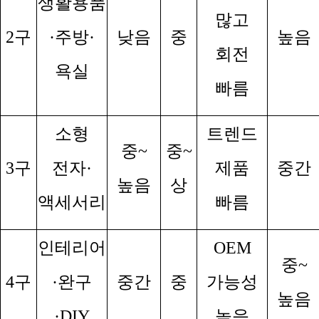
생활용품
많고
2
구
·
주방
·
낮음
중
높음
회전
욕실
빠름
소형
트렌드
중
~
중
~
3
구
전자
·
제품
중간
높음
상
액세서리
빠름
인테리어
OEM
중
~
4
구
·
완구
중간
중
가능성
높음
·DIY
높음