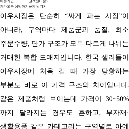
배송기간
고객센터문의
카카오톡 상담하기
문의 남기기
이우시장은 단순히
“
싸게 파는 시장
”
이
아니라
,
구역마다 제품군과 품질
,
최소
주문수량
,
단가 구조가 모두 다르게 나뉘
거대한 복합 도매지입니다
.
한국 셀러들이
이우시장에 처음 갈 때 가장 당황하는
부분도 바로 이 가격 구조의 차이입니다
.
같은 제품처럼 보이는데 가격이
30~50%
까지 달라지는 경우도 흔하고
,
부자재
·
생활용품 같은 카테고리는 구역별로 아예