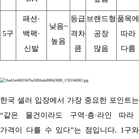
패션
·
등급
브랜드형
품목
낮음
~
5
구
백팩
·
격차
공장
따라
높음
신발
큼
많음
다름
한국 셀러 입장에서 가장 중요한 포인트는
“
같은 물건이라도 구역
·
층
·
라인 따라
가격이 다를 수 있다
”
는 점입니다
. 1
구