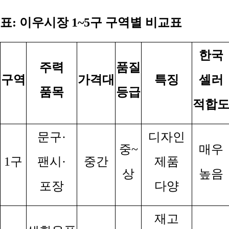
표
:
이우시장
1~5
구 구역별 비교표
한국
주력
품질
구역
가격대
특징
셀러
품목
등급
적합
문구
·
디자인
중
~
매우
1
구
팬시
·
중간
제품
상
높음
포장
다양
재고