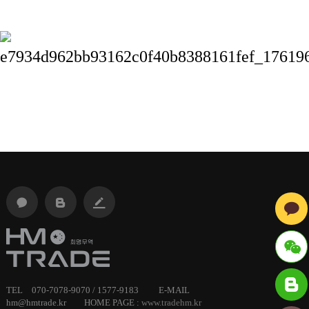
ID :
TEL 070-7078-9070 / 1577-9183 E-MAIL
hm@hmtrade.kr HOME PAGE :
www.tradehm.kr