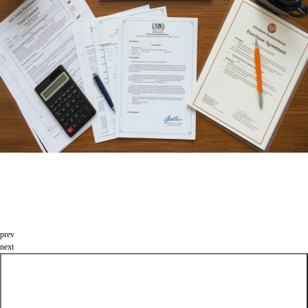
prev
next