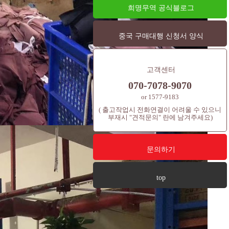
희명무역 공식블로그
중국 구매대행 신청서 양식
고객센터
070-7078-9070
or 1577-9183
( 출고작업시 전화연결이 어려울 수 있으니
부재시 "견적문의" 란에 남겨주세요)
문의하기
top