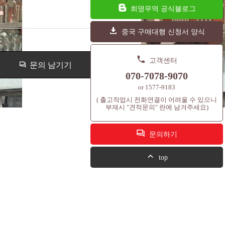
희명무역 공식블로그
중국 구매대행 신청서 양식
고객센터
문의 남기기
070-7078-9070
or 1577-9183
( 출고작업시 전화연결이 어려울 수 있으니
부재시 "견적문의" 란에 남겨주세요)
문의하기
top