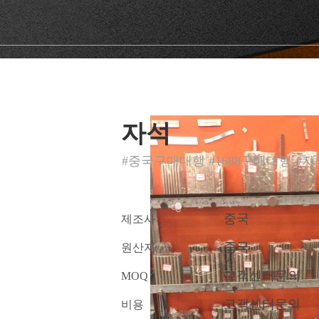
자석
#중국구매대행 #1688구매대행 #자
중국
제조사
중국
원산지
고객센터문의
MOQ
고객센터문의
비용