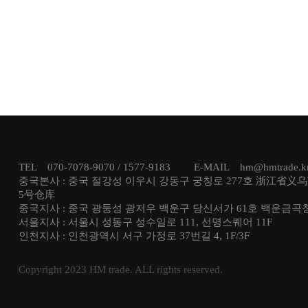
TEL 070-7078-9070 / 1577-9183 E-MAIL hm@hmtrade
중국본사 : 중국 절강성 이우시 강동구 궁칭로 277호 浙江省义
5号仓库
중국지사 : 중국 광둥성 광저우 백운구 당신서가 61호 백운금곡
서울지사 : 서울시 성동구 성수일로 111, 선명스퀘어 11F
인천지사 : 인천광역시 서구 가정로 37번길 4, 1F/3F
Copyright 2023 HM trade. ALL rights reserved.