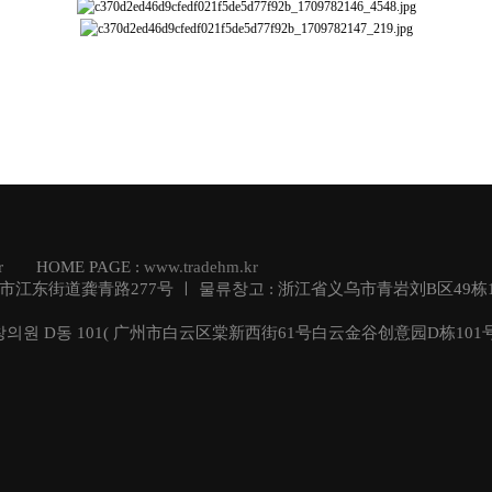
.kr HOME PAGE :
www.tradehm.kr
乌市江东街道龚青路277号 ㅣ 물류창고 : 浙江省义乌市青岩刘B区49栋1
창의원 D동 101( 广州市白云区棠新西街61号白云金谷创意园D栋101号