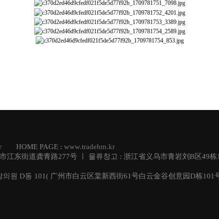
.kr HOME PAGE :
www.tradehm.kr
乌市江东街道龚青路277号 ㅣ 물류창고 : 浙江省义乌市青岩刘B区49栋1
창의원 D동 101( 广州市白云区棠新西街61号白云金谷创意园D栋101号