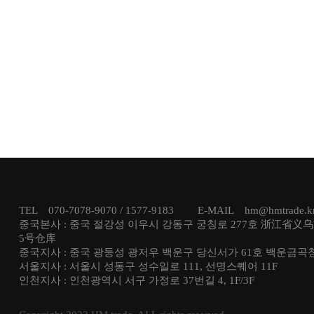
TEL 070-7078-9070 / 1577-9183 E-MAIL hm@hmtrade
중국본사 : 중국 절강성 이우시 강동구 궁칭로 277호 浙江省义
5号仓库
중국지사 : 중국 광둥성 광저우 백운구 당신서가 61호 백운금곡
서울지사 : 서울시 성동구 성수일로 111, 선명스퀘어 11F
인천지사 : 인천광역시 서구 가정로 37번길 4, 1F/3F