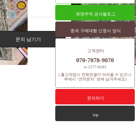
희명무역 공식블로그
중국 구매대행 신청서 양식
문의 남기기
고객센터
070-7078-9070
or 1577-9183
( 출고작업시 전화연결이 어려울 수 있으니
부재시 "견적문의" 란에 남겨주세요)
문의하기
top