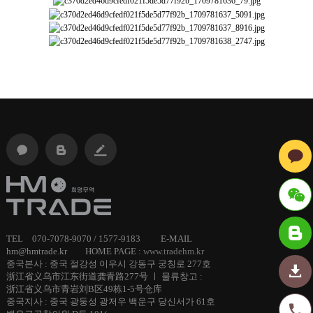
ID :
TEL 070-7078-9070 / 1577-9183 E-MAIL
hm@hmtrade.kr HOME PAGE :
www.tradehm.kr
hmtrade
중국본사 : 중국 절강성 이우시 강동구 궁칭로 277호
浙江省义乌市江东街道龚青路277号 ㅣ 물류창고 :
浙江省义乌市青岩刘B区49栋1-5号仓库
중국지사 : 중국 광둥성 광저우 백운구 당신서가 61호