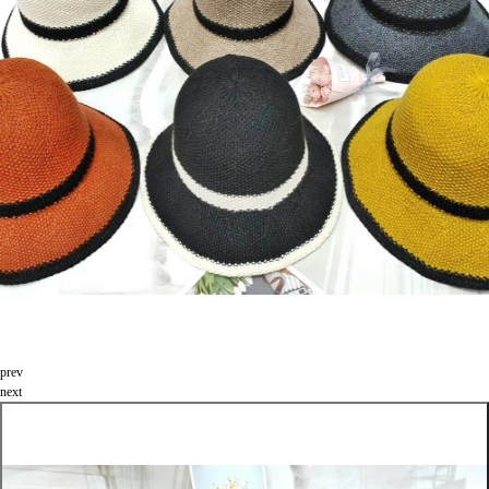
prev
next