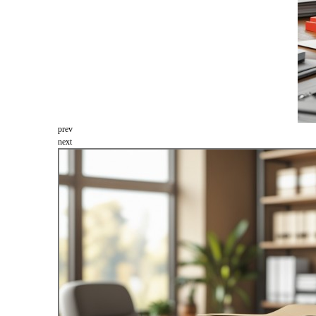
prev
next