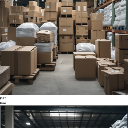
prev
next