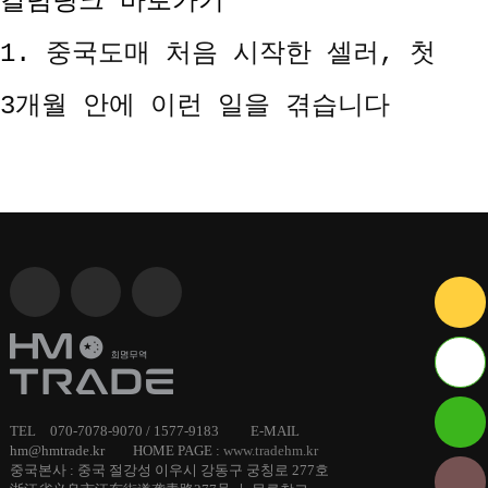
칼럼링크 바로가기 *
1.
중국도매 처음 시작한 셀러, 첫
3개월 안에 이런 일을 겪습니다
ID :
TEL 070-7078-9070 / 1577-9183 E-MAIL
hm@hmtrade.kr HOME PAGE :
www.tradehm.kr
hmtrade
중국본사 : 중국 절강성 이우시 강동구 궁칭로 277호