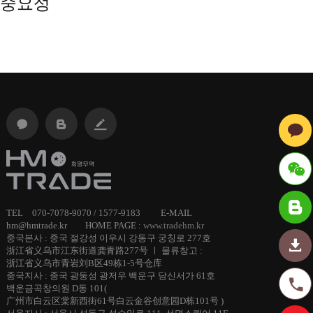
중요성
ID :
TEL 070-7078-9070 / 1577-9183 E-MAIL
hm@hmtrade.kr HOME PAGE :
www.tradehm.kr
hmtrade
중국본사 : 중국 절강성 이우시 강동구 궁칭로 277호
浙江省义乌市江东街道龚青路277号 ㅣ 물류창고 :
浙江省义乌市青岩刘B区49栋1-5号仓库
중국지사 : 중국 광둥성 광저우 백운구 당신서가 61호
백운금곡창의원 D동 101(
广州市白云区棠新西街61号白云金谷创意园D栋101号 )