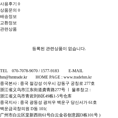
사용후기
0
상품문의
0
배송정보
교환정보
관련상품
등록된 관련상품이 없습니다.
TEL 070-7078-9070 / 1577-9183 E-MAIL
hm@hmtrade.kr HOME PAGE :
www.tradehm.kr
중국본사 : 중국 절강성 이우시 강동구 궁칭로 277호
浙江省义乌市江东街道龚青路277号 ㅣ 물류창고 :
浙江省义乌市青岩刘B区49栋1-5号仓库
중국지사 : 중국 광둥성 광저우 백운구 당신서가 61호
백운금곡창의원 D동 101(
广州市白云区棠新西街61号白云金谷创意园D栋101号 )